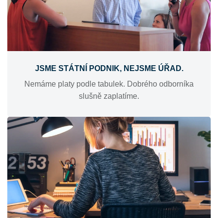
JSME STÁTNÍ PODNIK, NEJSME ÚŘAD.
Nemáme platy podle tabulek. Dobrého odborníka
slušně zaplatíme.